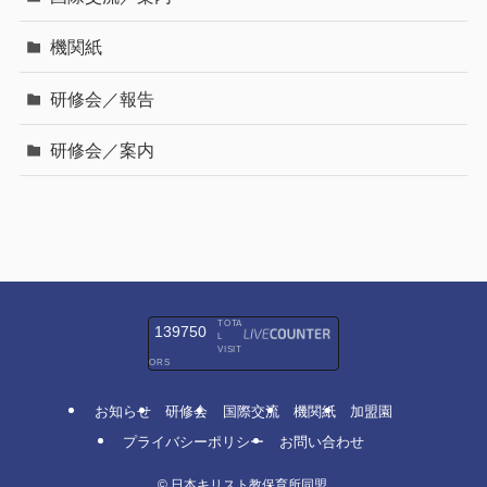
機関紙
研修会／報告
研修会／案内
TOTA
139750
L
VISIT
ORS
お知らせ
研修会
国際交流
機関紙
加盟園
プライバシーポリシー
お問い合わせ
©
日本キリスト教保育所同盟.