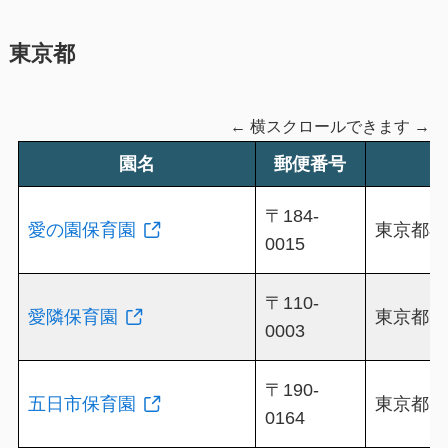
東京都
← 横スクロールできます →
園名
郵便番号
〒184-
愛の園保育園
東京都小
0015
〒110-
愛隣保育園
東京都台東
0003
〒190-
五日市保育園
東京都あ
0164