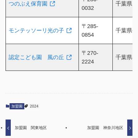
つのぶえ保育園
千葉県成田
0032
〒285-
モンテッソーリ光の子
千葉県佐倉
0854
〒270-
認定こども園 風の丘
千葉県松戸
2224
加盟園
2024
加盟園 関東地区
加盟園 神奈川地区