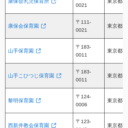
康保会乳児保育所
東京都台東
0021
〒111-
康保会保育園
東京都台東
0021
〒183-
山手保育園
東京都府中
0011
〒183-
山手こひつじ保育園
東京都府中
0011
〒124-
黎明保育園
東京都葛飾
0006
〒123-
西新井教会保育園
東京都足