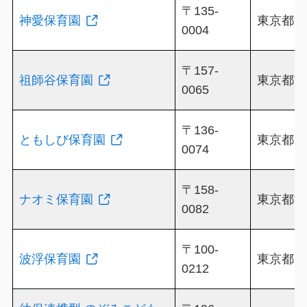
〒135-
神愛保育園
東京都江東
0004
〒157-
祖師谷保育園
東京都世田
0065
〒136-
ともしび保育園
東京都江東
0074
〒158-
ナオミ保育園
東京都世田
0082
〒100-
波浮保育園
東京都大
0212