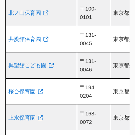
〒100-
北ノ山保育園
東京都大
0101
〒131-
共愛館保育園
東京都墨田
0045
〒131-
興望館こども園
東京都墨田
0046
〒194-
桜台保育園
東京都町田
0204
〒168-
上水保育園
東京都杉
0072