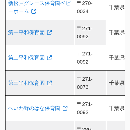
新松戸グレース保育園ベビ
〒270-
千葉県松戸
ーホーム
0034
〒271-
第一平和保育園
千葉県松戸
0092
〒271-
第二平和保育園
千葉県松
0092
〒271-
第三平和保育園
千葉県松
0073
〒271-
へいわ野のはな保育園
千葉県松戸
0092
〒286-