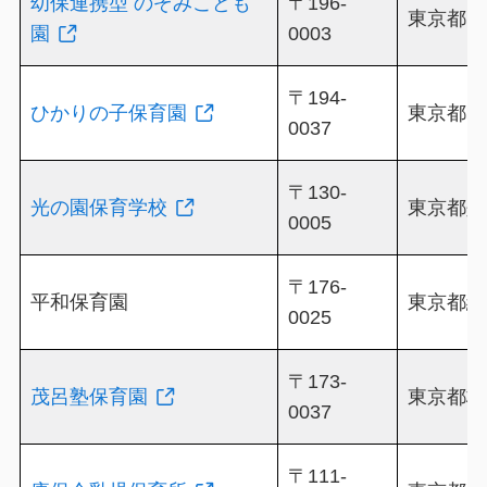
幼保連携型 のぞみこども
〒196-
東京都昭島
園
0003
〒194-
ひかりの子保育園
東京都町田
0037
〒130-
光の園保育学校
東京都墨田
0005
〒176-
平和保育園
東京都練馬
0025
〒173-
茂呂塾保育園
東京都板橋
0037
〒111-