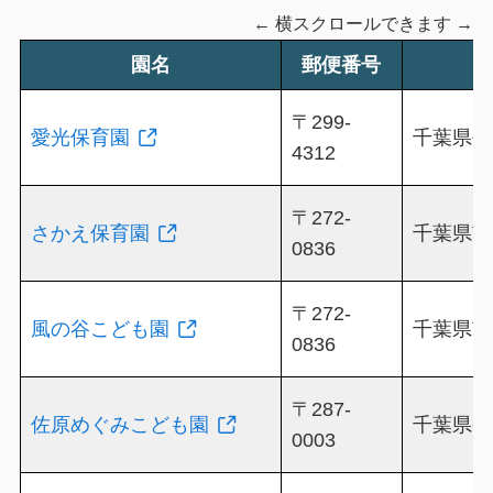
← 横スクロールできます →
園名
郵便番号
〒299-
愛光保育園
千葉県長
4312
〒272-
さかえ保育園
千葉県市川
0836
〒272-
風の谷こども園
千葉県市川
0836
〒287-
佐原めぐみこども園
千葉県香取
0003